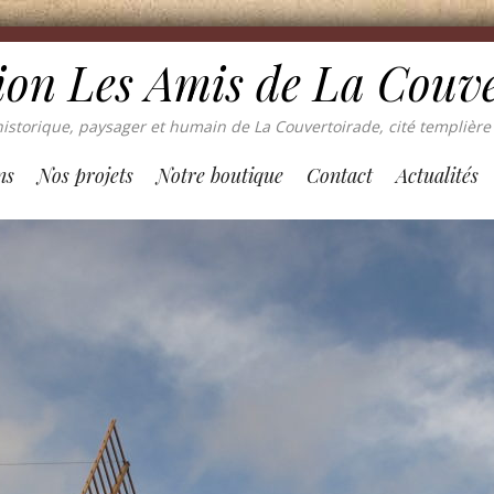
ion Les Amis de La Couv
istorique, paysager et humain de La Couvertoirade, cité templière 
ns
Nos projets
Notre boutique
Contact
Actualités