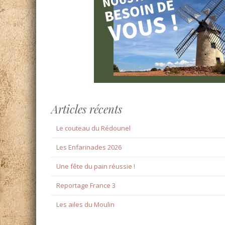
Articles récents
Le couteau du Rédounel
Les Enfarinades 2026
Une fête du pain réussie !
Reportage France 3
Les ailes du Moulin