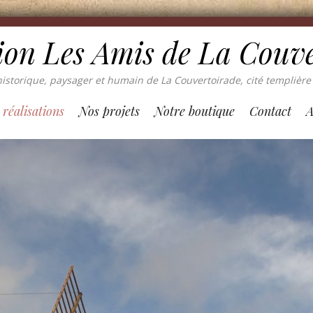
ion Les Amis de La Couv
istorique, paysager et humain de La Couvertoirade, cité templière 
 réalisations
Nos projets
Notre boutique
Contact
A